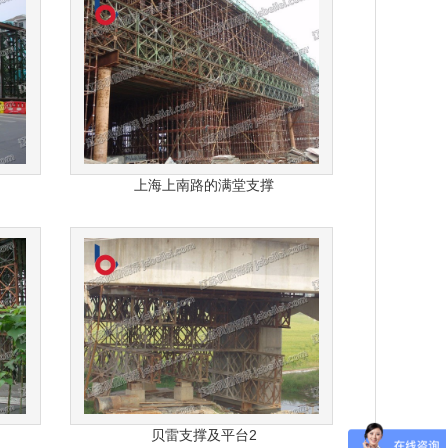
上海上南路的满堂支撑
贝雷支撑及平台2