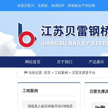
优质贝雷片、支撑架，加强弦杆，桥面板生产供应商
网站首页
关于我们
产品展示
当前位置:
首页
>
工程案例
>
贝雷支撑及平台
工程案例
贝雷支撑
顶级真人娱乐体验尽在OB电竞