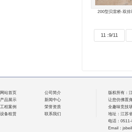
200型贝雷桥-双
11 :9/11
网站首页
公司简介
版权所有：
产品展示
新闻中心
让您仿佛置
工程案例
荣誉资质
全趣味竞技
设备租赁
联系我们
地址：江苏
电话：0511-8
Email：jsbe