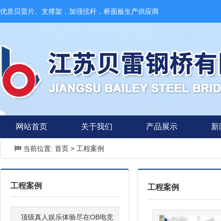
优质贝雷片、支撑架，加强弦杆，桥面板生产供应商
网站首页
关于我们
产品展示
新
当前位置:
首页
>
工程案例
工程案例
工程案例
顶级真人娱乐体验尽在OB电竞