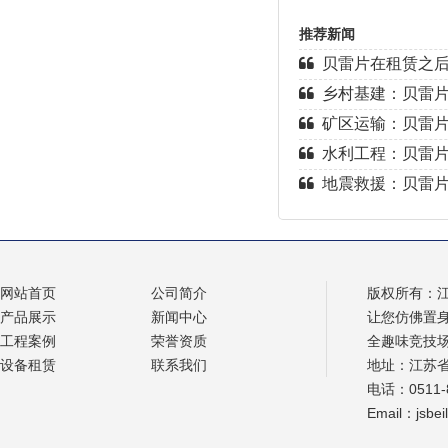
推荐新闻
贝雷片在租赁之
乡村基建：贝雷片
矿区运输：贝雷片
水利工程：贝雷片
地震救援：贝雷片
网站首页
公司简介
版权所有：
产品展示
新闻中心
让您仿佛置
工程案例
荣誉资质
全趣味竞技
设备租赁
联系我们
地址：江苏
电话：0511-8
Email：jsbe