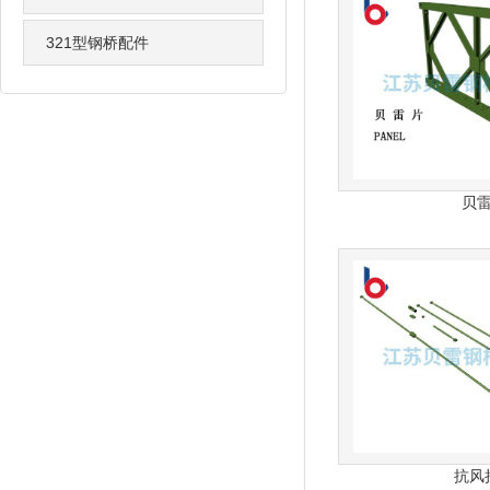
321型钢桥配件
贝
抗风